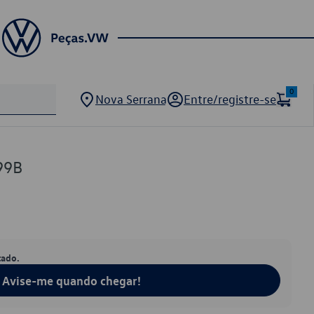
0
Nova Serrana
Entre/registre-se
99B
tado.
Avise-me quando chegar!