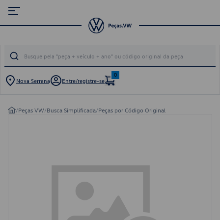
0
Nova Serrana
Entre/registre-se
/
Peças VW
/
Busca Simplificada
/
Peças por Código Original