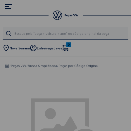
0
Nova Serrana
Entre/registre-se
/
Peças VW
/
Busca Simplificada
/
Peças por Código Original