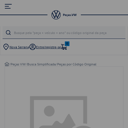
0
Nova Serrana
Entre/registre-se
/
Peças VW
/
Busca Simplificada
/
Peças por Código Original