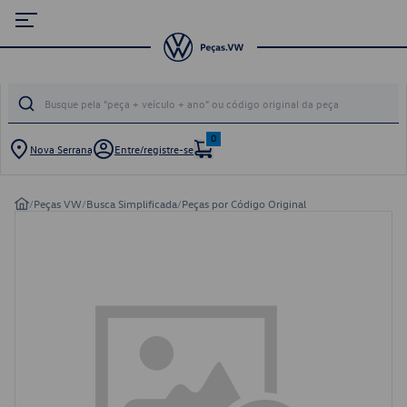
0
Nova Serrana
Entre/registre-se
/
Peças VW
/
Busca Simplificada
/
Peças por Código Original