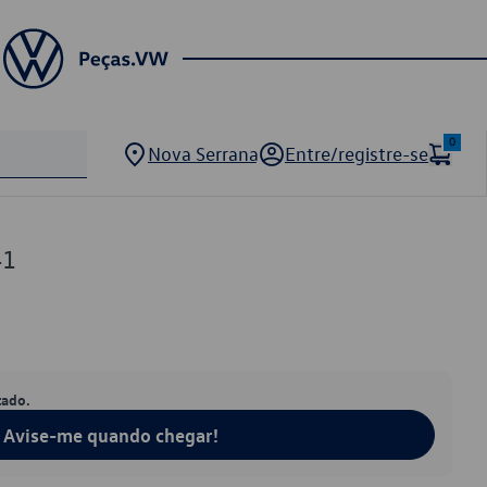
0
Nova Serrana
Entre/registre-se
41
tado.
Avise-me quando chegar!