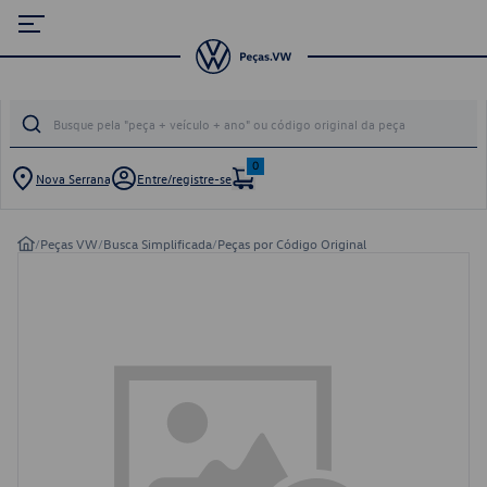
0
Nova Serrana
Entre/registre-se
/
Peças VW
/
Busca Simplificada
/
Peças por Código Original