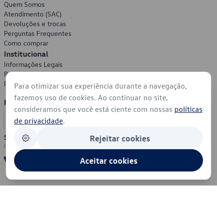
Quem Somos
Atendimento (SAC)
Devoluções e trocas
Perguntas Frequentes
Como comprar
Institucional
Informações Legais
Política de Privacidade
Política de Cookies
Para otimizar sua experiência durante a navegação,
fazemos uso de cookies. Ao continuar no site,
Formas de Pagamento
consideramos que você está ciente com nossas
políticas
de privacidade
.
Segurança
Rejeitar cookies
Aceitar cookies
© 2026 - Volkswagen do Brasil - Todos os direitos reservados