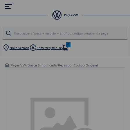
0
Nova Serrana
Entre/registre-se
/
Peças VW
/
Busca Simplificada
/
Peças por Código Original