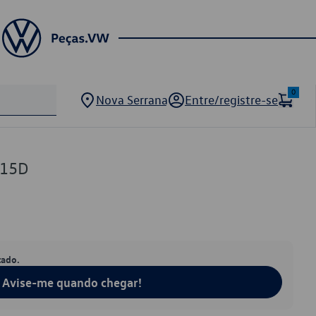
0
Nova Serrana
Entre/registre-se
315D
tado.
Avise-me quando chegar!