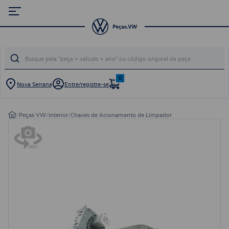
0
Nova Serrana
Entre/registre-se
/
Peças VW
/
Interior
/
Chaves de Acionamento de Limpador