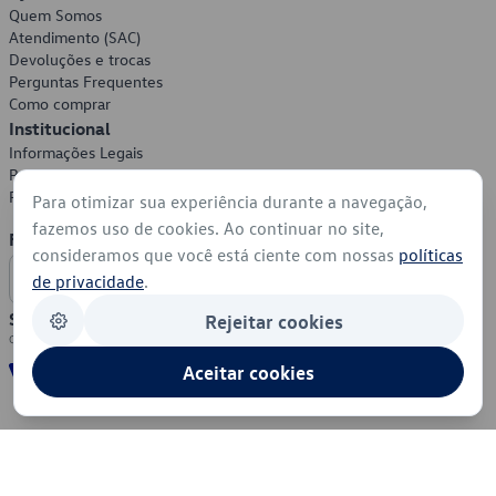
Quem Somos
Atendimento (SAC)
Devoluções e trocas
Perguntas Frequentes
Como comprar
Institucional
Informações Legais
Política de Privacidade
Política de Cookies
Para otimizar sua experiência durante a navegação,
fazemos uso de cookies. Ao continuar no site,
Formas de Pagamento
consideramos que você está ciente com nossas
políticas
de privacidade
.
Segurança
Rejeitar cookies
Aceitar cookies
© 2026 - Volkswagen do Brasil - Todos os direitos reservados