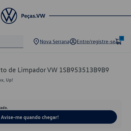
0
Nova Serrana
Entre/registre-se
nto de Limpador VW 1SB953513B9B9
x, Up!
tado.
Avise-me quando chegar!