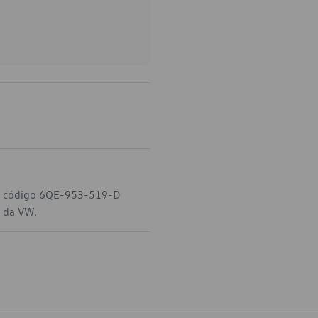
 o código 6QE-953-519-D
l da VW.