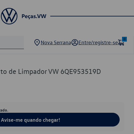
0
Nova Serrana
Entre/registre-se
nto de Limpador VW 6QE953519D
tado.
Avise-me quando chegar!