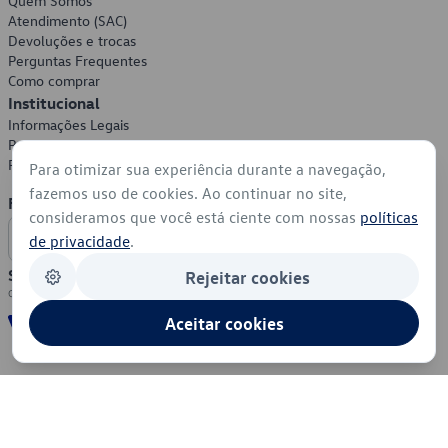
Quem Somos
Atendimento (SAC)
Devoluções e trocas
Perguntas Frequentes
Como comprar
Institucional
Informações Legais
Política de Privacidade
Política de Cookies
Para otimizar sua experiência durante a navegação,
fazemos uso de cookies. Ao continuar no site,
Formas de Pagamento
consideramos que você está ciente com nossas
políticas
de privacidade
.
Segurança
Rejeitar cookies
Aceitar cookies
© 2026 - Volkswagen do Brasil - Todos os direitos reservados