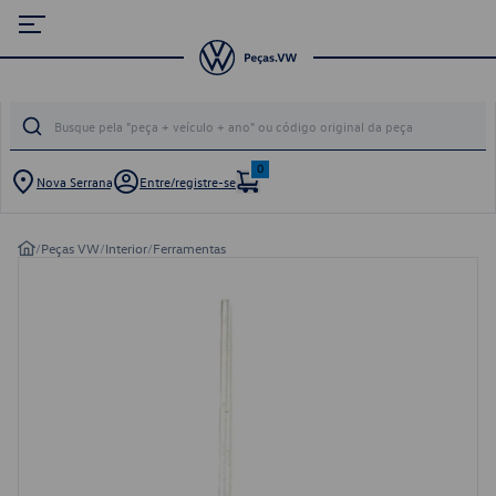
0
Nova Serrana
Entre/registre-se
/
Peças VW
/
Interior
/
Ferramentas