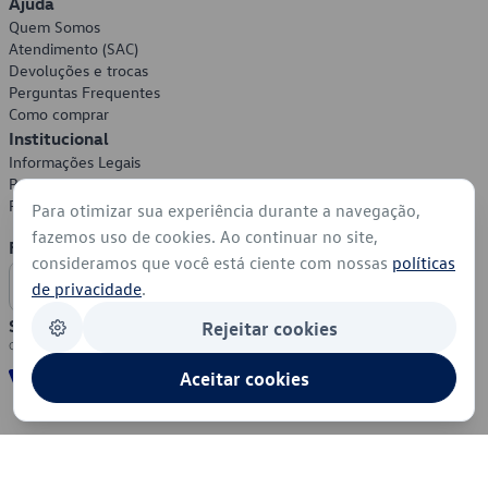
Ajuda
Quem Somos
Atendimento (SAC)
Devoluções e trocas
Perguntas Frequentes
Como comprar
Institucional
Informações Legais
Política de Privacidade
Política de Cookies
Para otimizar sua experiência durante a navegação,
fazemos uso de cookies. Ao continuar no site,
Formas de Pagamento
consideramos que você está ciente com nossas
políticas
de privacidade
.
Segurança
Rejeitar cookies
Aceitar cookies
© 2026 - Volkswagen do Brasil - Todos os direitos reservados