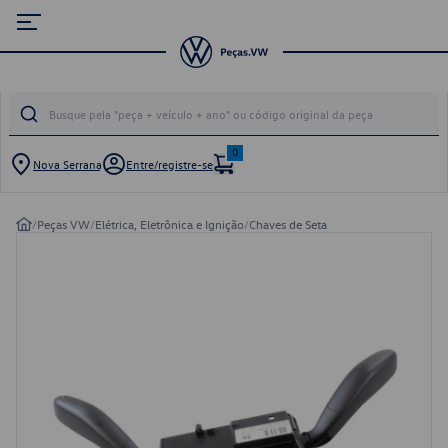
0
Nova Serrana
Entre/registre-se
/
Peças VW
/
Elétrica, Eletrônica e Ignição
/
Chaves de Seta