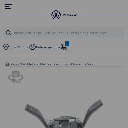
0
Nova Serrana
Entre/registre-se
/
Peças VW
/
Elétrica, Eletrônica e Ignição
/
Chaves de Seta