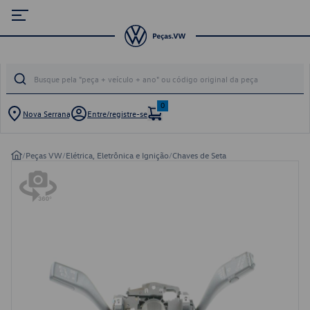
0
Nova Serrana
Entre/registre-se
/
Peças VW
/
Elétrica, Eletrônica e Ignição
/
Chaves de Seta