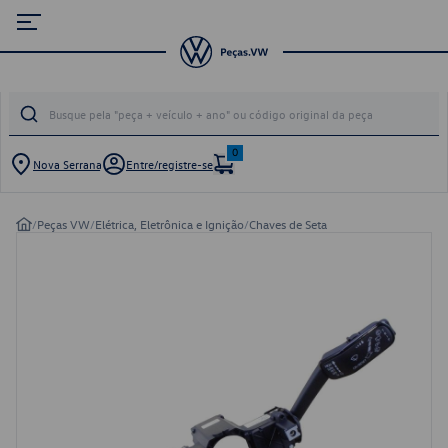
0
Nova Serrana
Entre/registre-se
/
Peças VW
/
Elétrica, Eletrônica e Ignição
/
Chaves de Seta