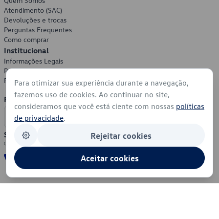
Quem Somos
Atendimento (SAC)
Devoluções e trocas
Perguntas Frequentes
Como comprar
Institucional
Informações Legais
Política de Privacidade
Política de Cookies
Para otimizar sua experiência durante a navegação,
fazemos uso de cookies. Ao continuar no site,
Formas de Pagamento
consideramos que você está ciente com nossas
políticas
de privacidade
.
Segurança
Rejeitar cookies
Aceitar cookies
© 2026 - Volkswagen do Brasil - Todos os direitos reservados