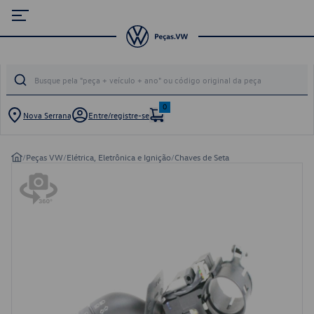
0
Nova Serrana
Entre/registre-se
/
Peças VW
/
Elétrica, Eletrônica e Ignição
/
Chaves de Seta