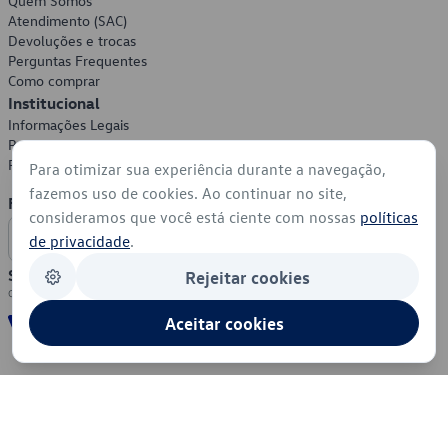
Quem Somos
Atendimento (SAC)
Devoluções e trocas
Perguntas Frequentes
Como comprar
Institucional
Informações Legais
Política de Privacidade
Política de Cookies
Para otimizar sua experiência durante a navegação,
fazemos uso de cookies. Ao continuar no site,
Formas de Pagamento
consideramos que você está ciente com nossas
políticas
de privacidade
.
Segurança
Rejeitar cookies
Aceitar cookies
© 2026 - Volkswagen do Brasil - Todos os direitos reservados