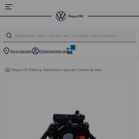
0
Nova Serrana
Entre/registre-se
/
Peças VW
/
Elétrica, Eletrônica e Ignição
/
Chaves de Seta