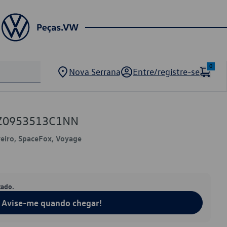
0
Nova Serrana
Entre/registre-se
5Z0953513C1NN
veiro, SpaceFox, Voyage
tado.
Avise-me quando chegar!