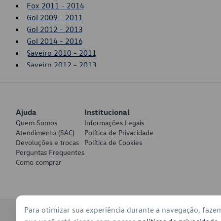
Fox 2011 - 2014
Gol 2009 - 2011
Gol 2012 - 2013
Gol 2014 - 2016
Saveiro 2010 - 2011
Saveiro 2012 - 2013
Saveiro 2014 - 2016
SpaceFox 2006 - 2010
SpaceFox 2011 - 2014
Ajuda
Voyage 2009 - 2011
Institucional
Quem Somos
Informações Legais
Voyage 2012 - 2013
Atendimento (SAC)
Política de Privacidade
Voyage 2014 - 2016
Devoluções e trocas
Política de Cookies
Perguntas Frequentes
Como comprar
Para otimizar sua experiência durante a navegação, faze
© 2026 - Volkswagen do Brasil - Todos os direitos reservados