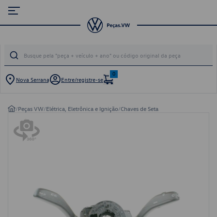
0
Nova Serrana
Entre/registre-se
/
Peças VW
/
Elétrica, Eletrônica e Ignição
/
Chaves de Seta