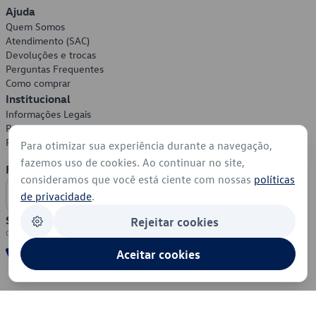
Ajuda
Quem Somos
Atendimento (SAC)
Devoluções e trocas
Perguntas Frequentes
Como comprar
Institucional
Informações Legais
Política de Privacidade
Política de Cookies
Para otimizar sua experiência durante a navegação,
fazemos uso de cookies. Ao continuar no site,
Formas de Pagamento
consideramos que você está ciente com nossas
políticas
de privacidade
.
Segurança
Rejeitar cookies
Aceitar cookies