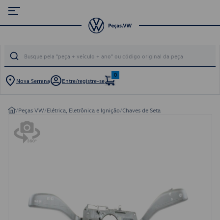
0
Nova Serrana
Entre/registre-se
/
Peças VW
/
Elétrica, Eletrônica e Ignição
/
Chaves de Seta