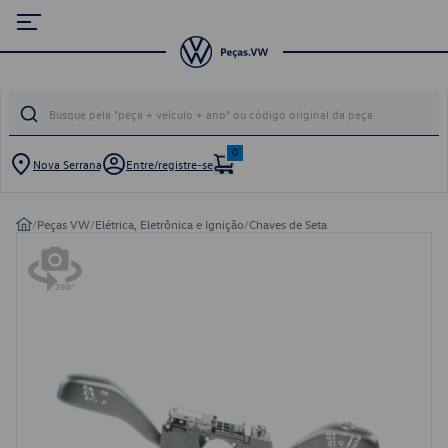
0
Nova Serrana
Entre/registre-se
/
Peças VW
/
Elétrica, Eletrônica e Ignição
/
Chaves de Seta