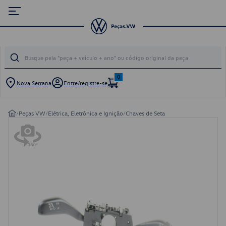
0
Nova Serrana
Entre/registre-se
/
Peças VW
/
Elétrica, Eletrônica e Ignição
/
Chaves de Seta