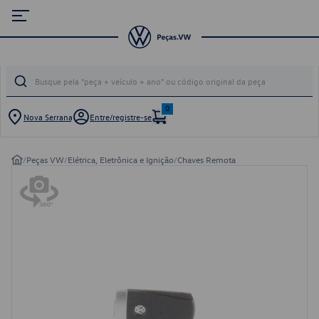
0
Nova Serrana
Entre/registre-se
/
Peças VW
/
Elétrica, Eletrônica e Ignição
/
Chaves Remota