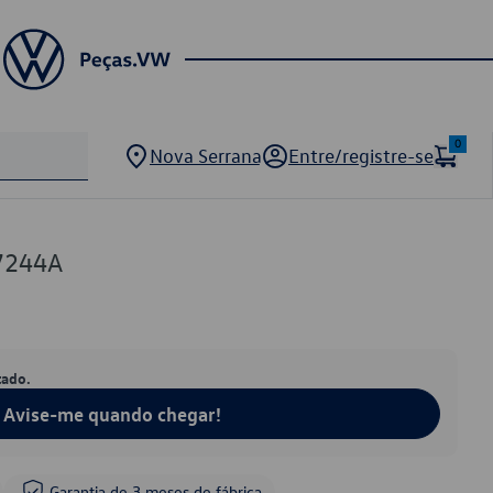
0
Nova Serrana
Entre/registre-se
7244A
tado.
Avise-me quando chegar!
Garantia de 3 meses de fábrica