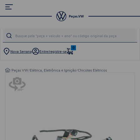
0
Nova Serrana
Entre/registre-se
/
Peças VW
/
Elétrica, Eletrônica e Ignição
/
Chicotes Elétricos