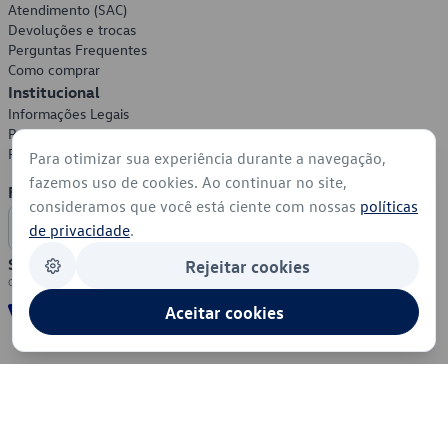
Atendimento (SAC)
Devoluções e trocas
Perguntas Frequentes
Como comprar
Institucional
Informações Legais
Política de Privacidade
Política de Cookies
Para otimizar sua experiência durante a navegação,
fazemos uso de cookies. Ao continuar no site,
Formas de Pagamento
consideramos que você está ciente com nossas
políticas
de privacidade
.
Segurança
Rejeitar cookies
Aceitar cookies
© 2026 - Volkswagen do Brasil - Todos os direitos reservados