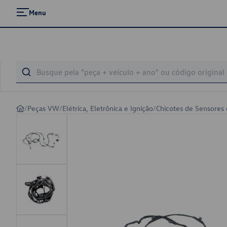
Menu
/
Peças VW
/
Elétrica, Eletrônica e Ignição
/
Chicotes de Sensores