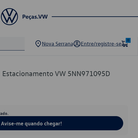
0
Nova Serrana
Entre/registre-se
de Estacionamento VW 5NN971095D
tado.
Avise-me quando chegar!