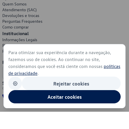
Quem Somos
Atendimento (SAC)
Devoluções e trocas
Perguntas Frequentes
Como comprar
Institucional
Informações Legais
Política de Privacidade
Política de Cookies
Para otimizar sua experiência durante a navegação,
fazemos uso de cookies. Ao continuar no site,
Formas de Pagamento
consideramos que você está ciente com nossas
políticas
de privacidade
.
Segurança
Rejeitar cookies
Aceitar cookies
© 2026 - Volkswagen do Brasil - Todos os direitos reservados