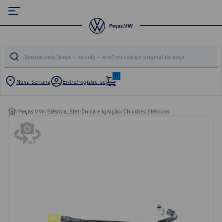
0
Nova Serrana
Entre/registre-se
/
Peças VW
/
Elétrica, Eletrônica e Ignição
/
Chicotes Elétricos