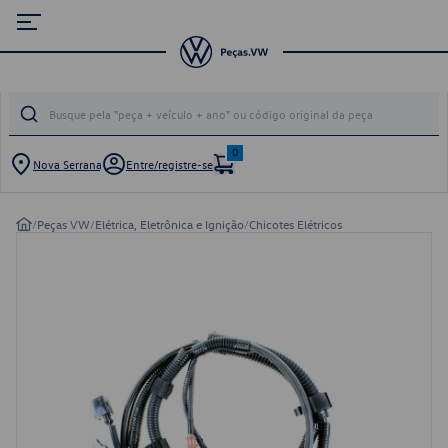
0
Nova Serrana
Entre/registre-se
/
Peças VW
/
Elétrica, Eletrônica e Ignição
/
Chicotes Elétricos