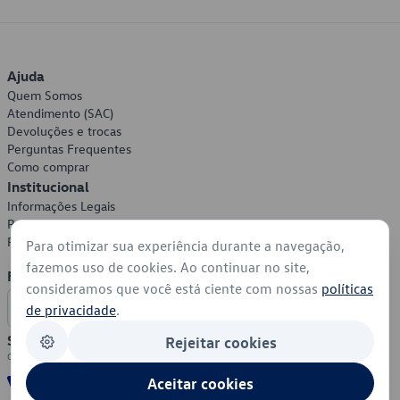
Ajuda
Quem Somos
Atendimento (SAC)
Devoluções e trocas
Perguntas Frequentes
Como comprar
Institucional
Informações Legais
Política de Privacidade
Política de Cookies
Para otimizar sua experiência durante a navegação,
fazemos uso de cookies. Ao continuar no site,
Formas de Pagamento
consideramos que você está ciente com nossas
políticas
de privacidade
.
Segurança
Rejeitar cookies
Aceitar cookies