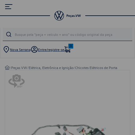
0
Nova Serrana
Entre/registre-se
/
Peças VW
/
Elétrica, Eletrônica e Ignição
/
Chicotes Elétricos de Porta