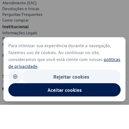
Atendimento (SAC)
Devoluções e trocas
Perguntas Frequentes
Como comprar
Institucional
Informações Legais
Política de Privacidade
Política de Cookies
Para otimizar sua experiência durante a navegação,
fazemos uso de cookies. Ao continuar no site,
Formas de Pagamento
consideramos que você está ciente com nossas
políticas
de privacidade
.
Segurança
Rejeitar cookies
Aceitar cookies
© 2026 - Volkswagen do Brasil - Todos os direitos reservados