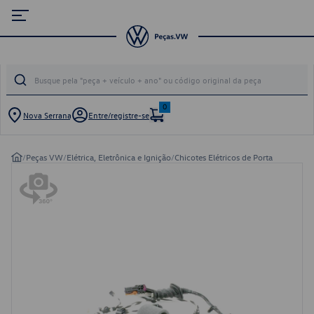
0
Nova Serrana
Entre/registre-se
/
Peças VW
/
Elétrica, Eletrônica e Ignição
/
Chicotes Elétricos de Porta