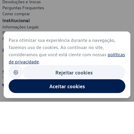
Devoluções e trocas
Perguntas Frequentes
Como comprar
Institucional
Informações Legais
Política de Privacidade
Política de Cookies
Para otimizar sua experiência durante a navegação,
fazemos uso de cookies. Ao continuar no site,
Formas de Pagamento
consideramos que você está ciente com nossas
políticas
de privacidade
.
Segurança
Rejeitar cookies
Aceitar cookies
© 2026 - Volkswagen do Brasil - Todos os direitos reservados