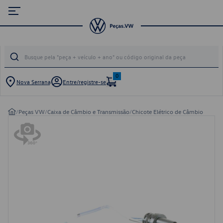
0
Nova Serrana
Entre/registre-se
/
Peças VW
/
Caixa de Câmbio e Transmissão
/
Chicote Elétrico de Câmbio