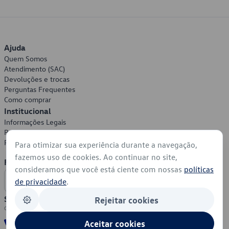
Ajuda
Quem Somos
Atendimento (SAC)
Devoluções e trocas
Perguntas Frequentes
Como comprar
Institucional
Informações Legais
Política de Privacidade
Política de Cookies
Para otimizar sua experiência durante a navegação,
fazemos uso de cookies. Ao continuar no site,
Formas de Pagamento
consideramos que você está ciente com nossas
políticas
de privacidade
.
Segurança
Rejeitar cookies
Aceitar cookies