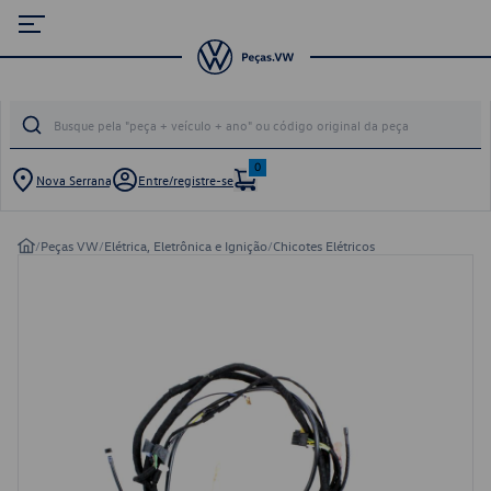
0
Nova Serrana
Entre/registre-se
/
Peças VW
/
Elétrica, Eletrônica e Ignição
/
Chicotes Elétricos