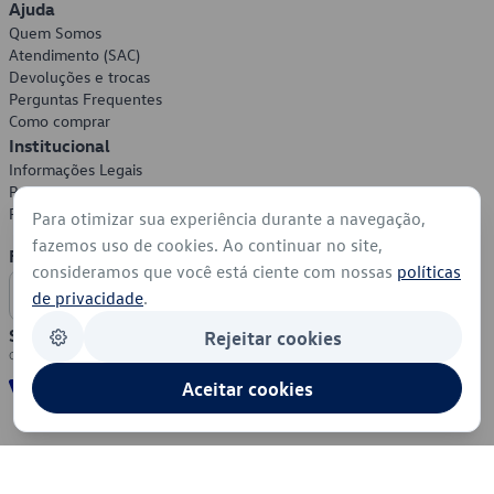
Ajuda
Quem Somos
Atendimento (SAC)
Devoluções e trocas
Perguntas Frequentes
Como comprar
Institucional
Informações Legais
Política de Privacidade
Política de Cookies
Para otimizar sua experiência durante a navegação,
fazemos uso de cookies. Ao continuar no site,
Formas de Pagamento
consideramos que você está ciente com nossas
políticas
de privacidade
.
Segurança
Rejeitar cookies
Aceitar cookies