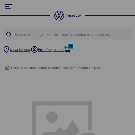
0
Nova Serrana
Entre/registre-se
/
Peças VW
/
Busca Simplificada
/
Peças por Código Original