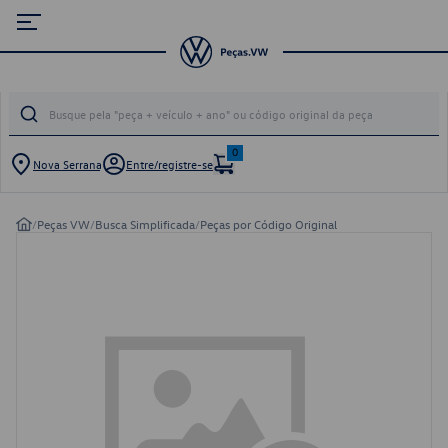
0
Nova Serrana
Entre/registre-se
/
Peças VW
/
Busca Simplificada
/
Peças por Código Original