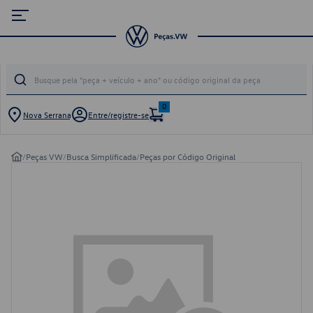
0
Nova Serrana
Entre/registre-se
/
Peças VW
/
Busca Simplificada
/
Peças por Código Original