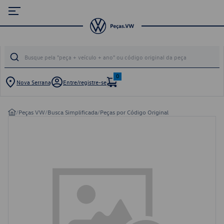
0
Nova Serrana
Entre/registre-se
/
Peças VW
/
Busca Simplificada
/
Peças por Código Original