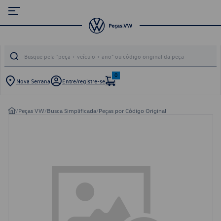
0
Nova Serrana
Entre/registre-se
/
Peças VW
/
Busca Simplificada
/
Peças por Código Original