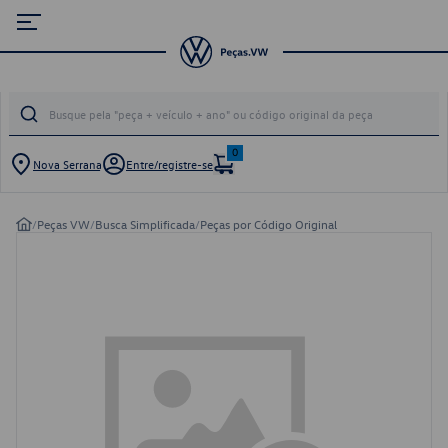
0
Nova Serrana
Entre/registre-se
/
Peças VW
/
Busca Simplificada
/
Peças por Código Original