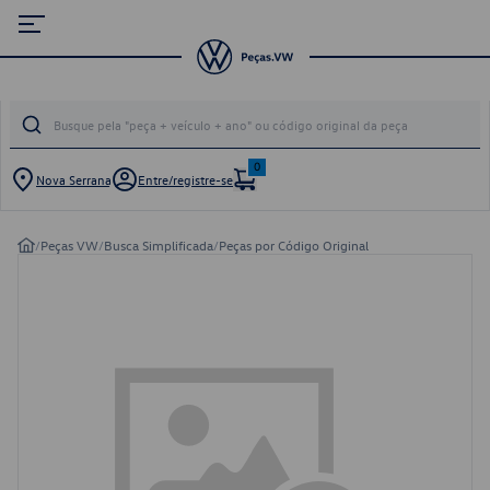
0
Nova Serrana
Entre/registre-se
/
Peças VW
/
Busca Simplificada
/
Peças por Código Original