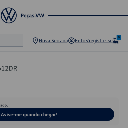
0
Nova Serrana
Entre/registre-se
612DR
tado.
Avise-me quando chegar!