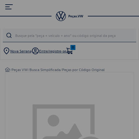
0
Nova Serrana
Entre/registre-se
/
Peças VW
/
Busca Simplificada
/
Peças por Código Original