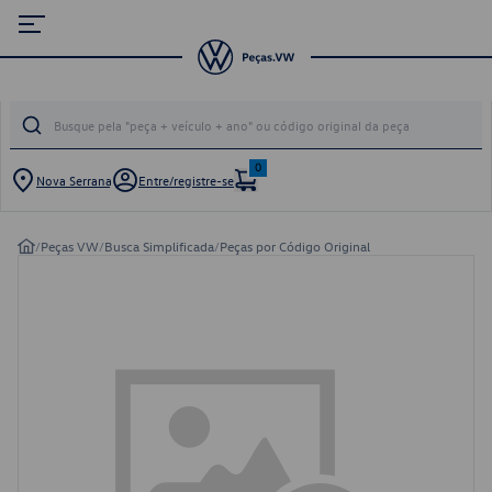
0
Nova Serrana
Entre/registre-se
/
Peças VW
/
Busca Simplificada
/
Peças por Código Original