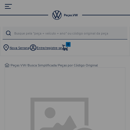
0
Nova Serrana
Entre/registre-se
/
Peças VW
/
Busca Simplificada
/
Peças por Código Original