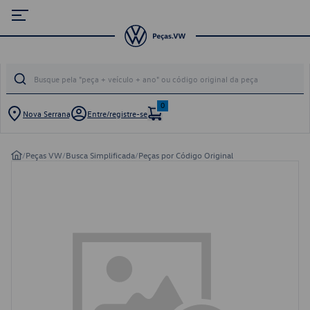
0
Nova Serrana
Entre/registre-se
/
Peças VW
/
Busca Simplificada
/
Peças por Código Original