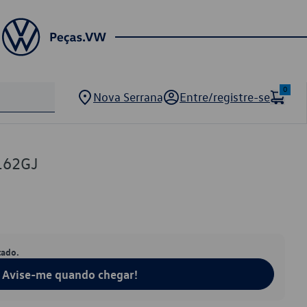
0
Nova Serrana
Entre/registre-se
162GJ
tado.
Avise-me quando chegar!