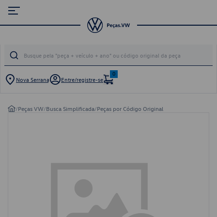
0
Nova Serrana
Entre/registre-se
/
Peças VW
/
Busca Simplificada
/
Peças por Código Original