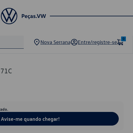
0
Nova Serrana
Entre/registre-se
371C
tado.
Avise-me quando chegar!