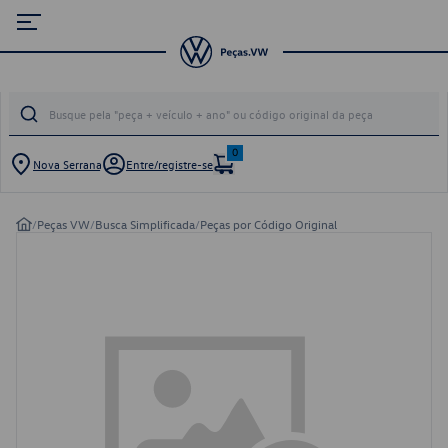
0
Nova Serrana
Entre/registre-se
/
Peças VW
/
Busca Simplificada
/
Peças por Código Original